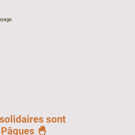
oyage
solidaires sont
r Pâques 🐣