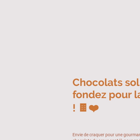
Chocolats soli
fondez pour 
! 🍫❤️
Envie de craquer pour une gourmand