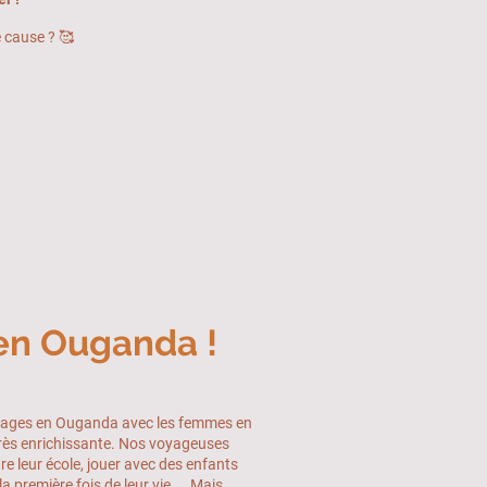
e cause ? 🥰
en Ouganda !
oyages en Ouganda avec les femmes en
très enrichissante. Nos voyageuses
re leur école, jouer avec des enfants
a première fois de leur vie,... Mais