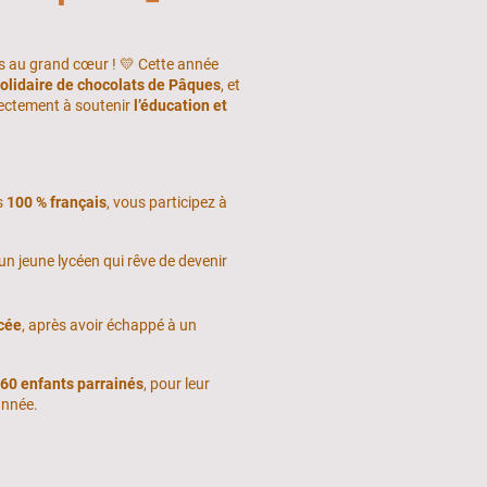
 au grand cœur ! 💛 Cette année
olidaire de chocolats de Pâques
, et
ectement à soutenir
l’éducation et
s
100 % français
, vous participez à
 un jeune lycéen qui rêve de devenir
ycée
, après avoir échappé à un
 60 enfants parrainés
, pour leur
année.