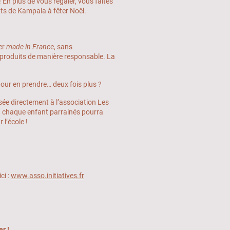
 En plus de vous régaler, vous faites
nts de Kampala à fêter Noël.
er
made in France
, sans
t produits de manière responsable. La
pour en prendre… deux fois plus ?
rsée directement à l’association Les
 chaque enfant parrainés pourra
 l’école !
ci :
www.asso.initiatives.fr
r !