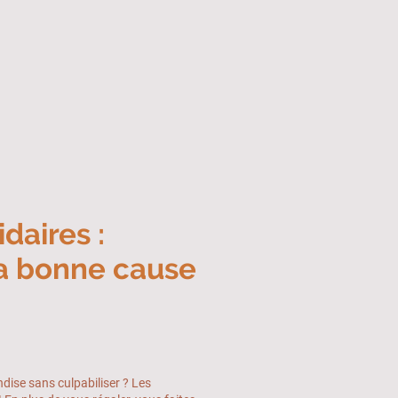
daires :
la bonne cause
ise sans culpabiliser ? Les