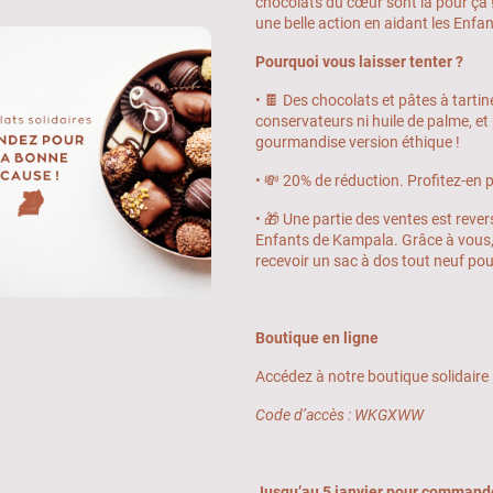
chocolats du cœur sont là pour ça !
une belle action en aidant les Enfa
Pourquoi vous laisser tenter ?
• 🍫 Des chocolats et pâtes à tartin
conservateurs ni huile de palme, e
gourmandise version éthique !
• 💸 20% de réduction. Profitez-en 
• 🎁 Une partie des ventes est reve
Enfants de Kampala. Grâce à vous,
recevoir un sac à dos tout neuf pour
Boutique en ligne
Accédez à notre boutique solidaire i
Code d’accès : WKGXWW
Jusqu’au 5 janvier pour commande